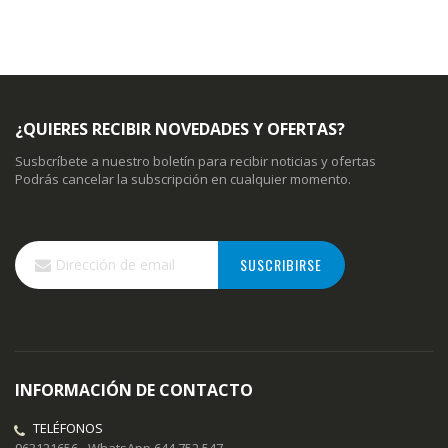
¿QUIERES RECIBIR NOVEDADES Y OFERTAS?
Susbcríbete a nuestro boletín para recibir noticias y ofertas
Podrás cancelar la subscripción en cualquier momento.
Inscríbase
SUSCRIBIRSE
a
nuestro
boletín
de
noticias:
INFORMACIÓN DE CONTACTO
TELÉFONOS
963121656 - WhatsApp 644 752 547