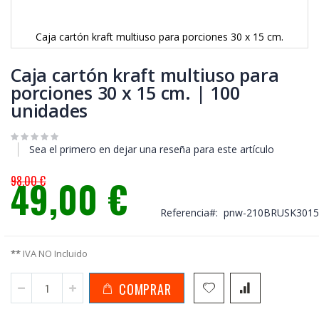
Caja cartón kraft multiuso para porciones 30 x 15 cm.
Saltar
al
Caja cartón kraft multiuso para
comienzo
porciones 30 x 15 cm. | 100
de
unidades
la
galería
de
imágenes
Sea el primero en dejar una reseña para este artículo
98,00 €
49,00 €
Precio
especial
Referencia
pnw-210BRUSK3015
**
IVA NO Incluido
COMPRAR