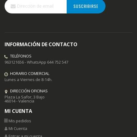
Inscríbase
SUSCRIBIRSE
a
nuestro
boletín
de
noticias:
INFORMACIÓN DE CONTACTO
TELÉFONOS
963121656 - WhatsApp 644 752 547
HORARIO COMERCIAL
Lunes a Viernes de 8-14h.
DIRECCIÓN OFICINAS
Plaza La Safor, 3 Bajo
46014 - Valencia
MI CUENTA
Mis pedidos
Mi Cuenta
Entrar a mi cuenta