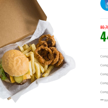
80,7
4
Prec
espec
Comp
Comp
Comp
Comp
Comp
**
IV