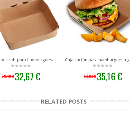
Caja cartón kraft para hamburguesa pequeña take away hostelería — 200 uds
Rating:
Rating:
0%
0%
Precio
32,67 €
Precio
35,16 €
59,40 €
63,93 €
especial
especial
RELATED POSTS