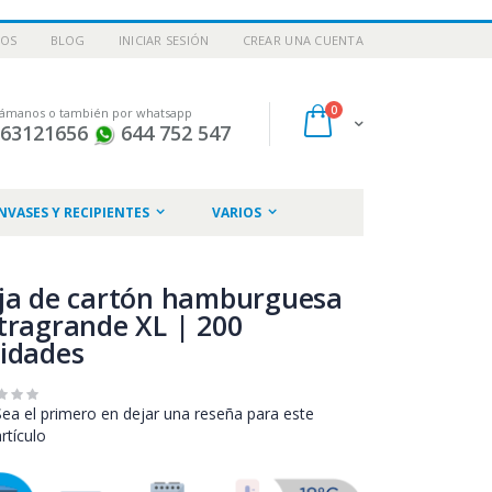
NOS
BLOG
INICIAR SESIÓN
CREAR UNA CUENTA
artículos
0
lámanos o también por whatsapp
Cart
963121656
644 752 547
NVASES Y RECIPIENTES
VARIOS
ja de cartón hamburguesa
tragrande XL | 200
idades
Sea el primero en dejar una reseña para este
artículo