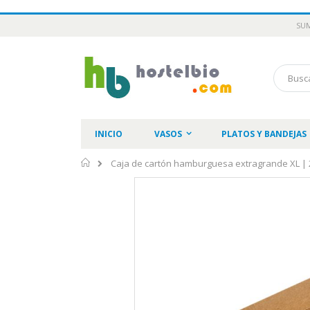
Ir
SUM
al
contenido
Buscar
INICIO
VASOS
PLATOS Y BANDEJAS
Inicio
Caja de cartón hamburguesa extragrande XL |
Saltar
al
final
de
la
galería
de
imágenes