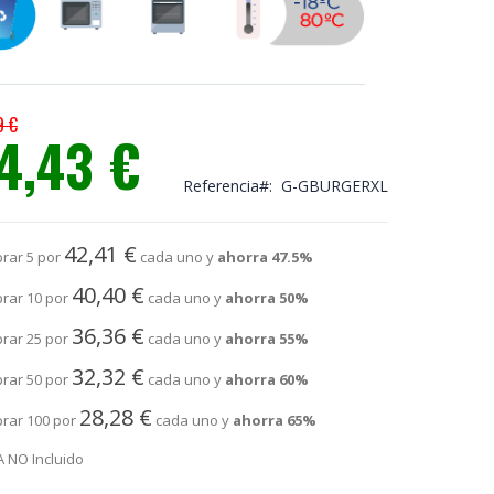
9 €
4,43 €
io
ial
Referencia
G-GBURGERXL
42,41 €
rar 5 por
cada uno y
ahorra
47.5
%
40,40 €
rar 10 por
cada uno y
ahorra
50
%
36,36 €
rar 25 por
cada uno y
ahorra
55
%
32,32 €
rar 50 por
cada uno y
ahorra
60
%
28,28 €
rar 100 por
cada uno y
ahorra
65
%
A NO Incluido