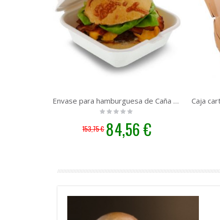
Envase para hamburguesa de Caña 153x153 | 500 unidades
Rating:
0%
Precio
84,56 €
153,75 €
especial