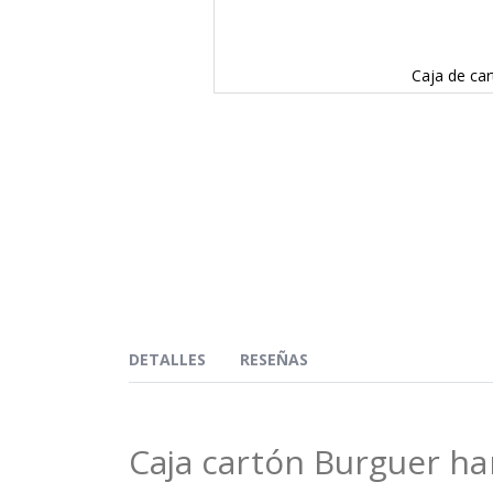
Caja de ca
Saltar
al
comienzo
de
la
galería
de
imágenes
DETALLES
RESEÑAS
Caja cartón Burguer h