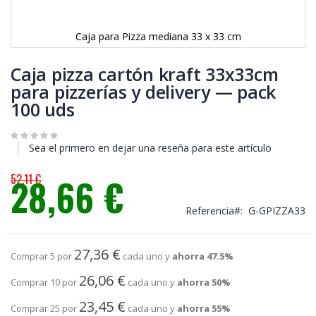
Caja para Pizza mediana 33 x 33 cm
Saltar
al
Caja pizza cartón kraft 33x33cm
comienzo
para pizzerías y delivery — pack
de
100 uds
la
galería
de
imágenes
Sea el primero en dejar una reseña para este artículo
52,11 €
28,66 €
Precio
especial
Referencia
G-GPIZZA33
27,36 €
Comprar 5 por
cada uno y
ahorra
47.5
%
26,06 €
Comprar 10 por
cada uno y
ahorra
50
%
23,45 €
Comprar 25 por
cada uno y
ahorra
55
%