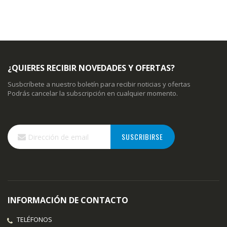
¿QUIERES RECIBIR NOVEDADES Y OFERTAS?
Susbcríbete a nuestro boletín para recibir noticias y ofertas
Podrás cancelar la subscripción en cualquier momento.
Inscríbase
SUSCRIBIRSE
a
nuestro
boletín
de
noticias:
INFORMACIÓN DE CONTACTO
TELÉFONOS