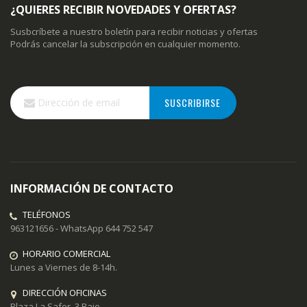
¿QUIERES RECIBIR NOVEDADES Y OFERTAS?
Susbcríbete a nuestro boletín para recibir noticias y ofertas
Podrás cancelar la subscripción en cualquier momento.
Inscríbase
SUSCRIBIRSE
a
nuestro
boletín
de
noticias:
INFORMACIÓN DE CONTACTO
TELÉFONOS
963121656 - WhatsApp 644 752 547
HORARIO COMERCIAL
Lunes a Viernes de 8-14h.
DIRECCIÓN OFICINAS
Plaza La Safor, 3 Bajo