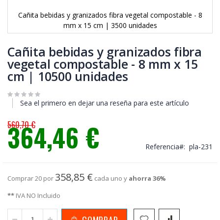
Cañita bebidas y granizados fibra vegetal compostable - 8
mm x 15 cm | 3500 unidades
Saltar
al
Cañita bebidas y granizados fibra
comienzo
vegetal compostable - 8 mm x 15
de
cm | 10500 unidades
la
galería
de
imágenes
Sea el primero en dejar una reseña para este artículo
560,70 €
364,46 €
Precio
especial
Referencia
pla-231
358,85 €
Comprar 20 por
cada uno y
ahorra
36
%
**
IVA NO Incluido
COMPRAR