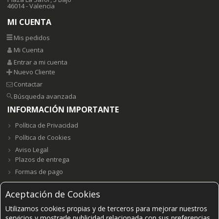
46014 - Valencia
MI CUENTA
Mis pedidos
Mi Cuenta
Entrar a mi cuenta
Nuevo Cliente
Contactar
Búsqueda avanzada
INFORMACIÓN IMPORTANTE
Política de Privacidad
Política de Cookies
Aviso Legal
Plazos de entrega
Formas de pago
Aceptación de Cookies
Utilizamos cookies propias y de terceros para mejorar nuestros
Grupo E23W Distribuciones, S.L. B98123102 ©2021-
2026.
servicios y mostrarle publicidad relacionada con sus preferencias