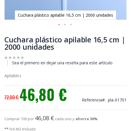
Cuchara plástico apilable 16,5 cm | 2000 unidades
Saltar
al
Cuchara plástico apilable 16,5 cm |
comienzo
2000 unidades
de
la
galería
Sea el primero en dejar una reseña para este artículo
de
imágenes
Apilables
46,80 €
Precio
72,00 €
especial
Referencia
pla-01701
46,08 €
Comprar 100 por
cada uno y
ahorra
36
%
**
IVA NO Incluido