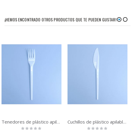
¡HEMOS ENCONTRADO OTROS PRODUCTOS QUE TE PUEDEN GUSTAR!
Tenedores de plástico apilables 16,5 cm | 2000 unidades
Cuchillos de plástico apilables 16,5 cm | 2000 unidades
Rating:
Rating:
0%
0%
Precio
Precio