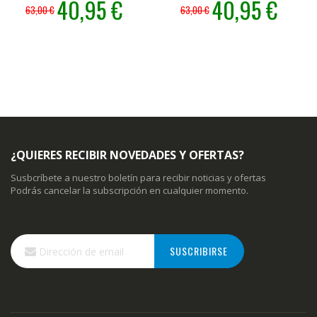
40,95 €
40,95 €
63,00 €
63,00 €
especial
especial
¿QUIERES RECIBIR NOVEDADES Y OFERTAS?
Susbcríbete a nuestro boletín para recibir noticias y ofertas
Podrás cancelar la subscripción en cualquier momento.
Inscríbase
SUSCRIBIRSE
a
nuestro
boletín
de
noticias: