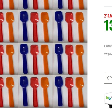
211,
1
Prec
espec
Comp
**
IV