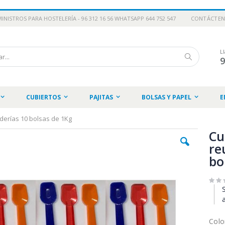
INISTROS PARA HOSTELERÍA - 96 312 16 56 WHATSAPP 644 752 547
CONTÁCTE
L
Buscar
CUBIERTOS
PAJITAS
BOLSAS Y PAPEL
E
aderías 10 bolsas de 1Kg
Cu
re
bo
Colo