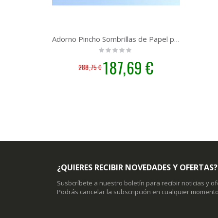
Adorno Pincho Sombrillas de Papel para Cocktelería/Heladería | 5000 unidades
Rating:
0%
Precio
187,69 €
288,75 €
especial
¿QUIERES RECIBIR NOVEDADES Y OFERTAS?
Susbcríbete a nuestro boletín para recibir noticias y o
Podrás cancelar la subscripción en cualquier momento