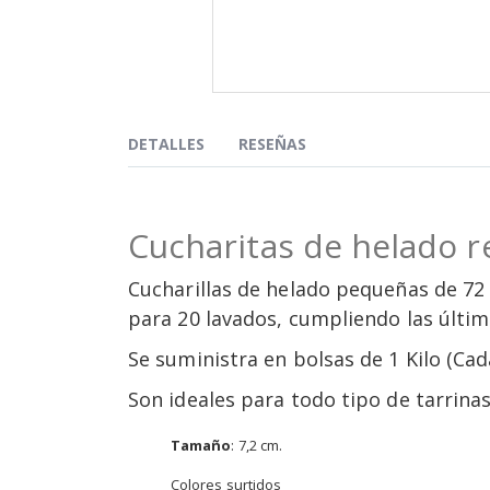
Saltar
al
comienzo
DETALLES
RESEÑAS
de
la
galería
de
Cucharitas de helado re
imágenes
Cucharillas de helado pequeñas de 72 
para 20 lavados, cumpliendo las últim
Se suministra en bolsas de 1 Kilo (Ca
Son ideales para todo tipo de tarrinas
Tamaño
: 7,2 cm.
Colores surtidos