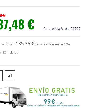
50 €
37,48 €
io
ial
Referencia
pla-01707
135,36 €
rar 20 por
cada uno y
ahorra
36
%
A NO Incluido