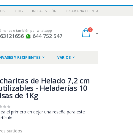
NOS
BLOG
INICIAR SESIÓN
CREAR UNA CUENTA
artículos
0
lámanos o también por whatsapp
Cart
963121656
644 752 547
NVASES Y RECIPIENTES
VARIOS
charitas de Helado 7,2 cm
utilizables - Heladerías 10
lsas de 1Kg
Sea el primero en dejar una reseña para este
artículo
res surtidos