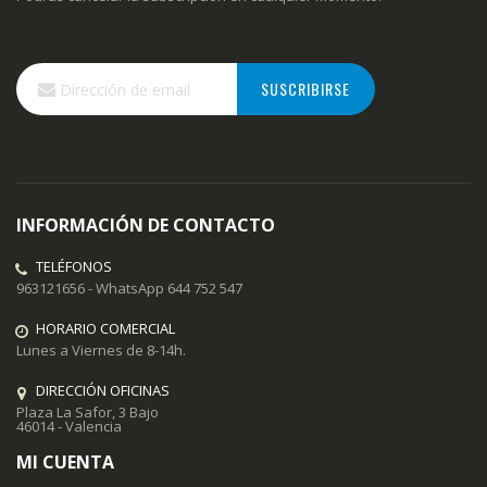
Inscríbase
SUSCRIBIRSE
a
nuestro
boletín
de
noticias:
INFORMACIÓN DE CONTACTO
TELÉFONOS
963121656 - WhatsApp 644 752 547
HORARIO COMERCIAL
Lunes a Viernes de 8-14h.
DIRECCIÓN OFICINAS
Plaza La Safor, 3 Bajo
46014 - Valencia
MI CUENTA