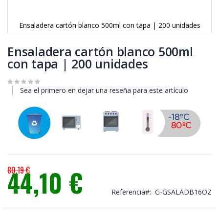
Ensaladera cartón blanco 500ml con tapa | 200 unidades
Saltar
al
Ensaladera cartón blanco 500ml
comienzo
con tapa | 200 unidades
de
la
galería
Sea el primero en dejar una reseña para este artículo
de
imágenes
80,19 €
44,10 €
Precio
especial
Referencia
G-GSALADB16OZ