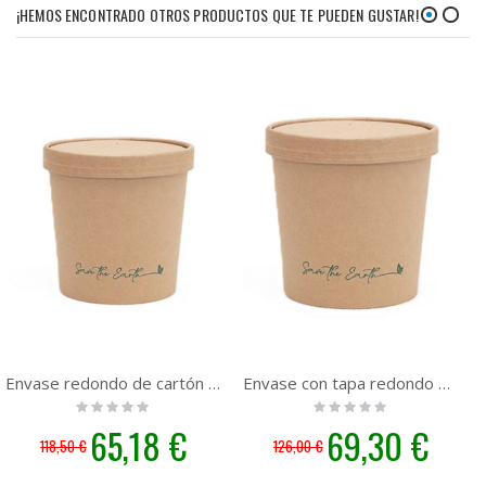
¡HEMOS ENCONTRADO OTROS PRODUCTOS QUE TE PUEDEN GUSTAR!
Envase redondo de cartón 350ml. con tapa | 300 unidades
Envase con tapa redondo 450ml. Cartón Kraft | 300 unidades
Rating:
Rating:
0%
0%
Precio
65,18 €
Precio
69,30 €
118,50 €
126,00 €
especial
especial