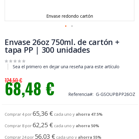
Envase redondo cartón
Saltar
al
Envase 26oz 750ml. de cartón +
comienzo
tapa PP | 300 unidades
de
la
galería
Sea el primero en dejar una reseña para este artículo
de
imágenes
124,50 €
68,48 €
Precio
especial
Referencia
G-GSOUPBPP26OZ
65,36 €
Comprar 4 por
cada uno y
ahorra
47.5
%
62,25 €
Comprar 8 por
cada uno y
ahorra
50
%
56,03 €
Comprar 24 por
cada uno y
ahorra
55
%