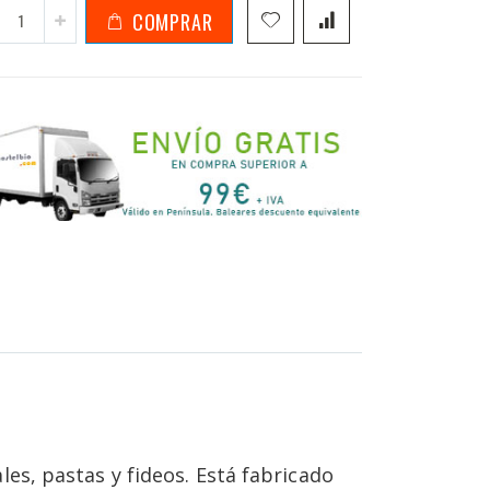
COMPRAR
Envase multiusos Noodle cartón 5
es, pastas y fideos. Está fabricado