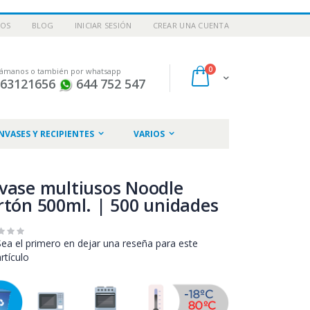
NOS
BLOG
INICIAR SESIÓN
CREAR UNA CUENTA
artículos
0
lámanos o también por whatsapp
Cart
963121656
644 752 547
NVASES Y RECIPIENTES
VARIOS
vase multiusos Noodle
rtón 500ml. | 500 unidades
Sea el primero en dejar una reseña para este
artículo