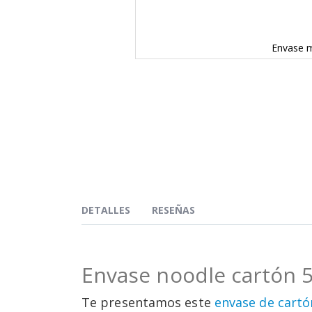
Envase m
Saltar
al
comienzo
de
la
galería
de
imágenes
DETALLES
RESEÑAS
Envase noodle cartón 5
Te presentamos este
envase de cart