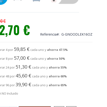
00 €
2,70 €
io
ial
Referencia
G-GNOODLEK16OZ
59,85 €
rar 4 por
cada uno y
ahorra
47.5
%
57,00 €
rar 8 por
cada uno y
ahorra
50
%
51,30 €
rar 24 por
cada uno y
ahorra
55
%
45,60 €
rar 48 por
cada uno y
ahorra
60
%
39,90 €
rar 96 por
cada uno y
ahorra
65
%
A NO Incluido