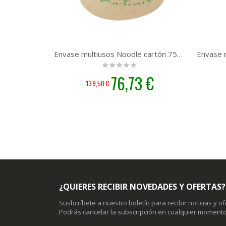
Envase multiusos Noodle cartón 750ml. comidas orientales | 500 unidades
Rating:
0%
Precio
76,73 €
139,50 €
especial
¿QUIERES RECIBIR NOVEDADES Y OFERTAS?
Susbcríbete a nuestro boletín para recibir noticias y o
Podrás cancelar la subscripción en cualquier momento