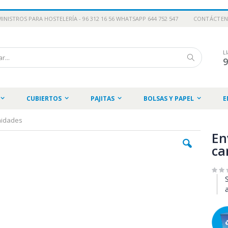
INISTROS PARA HOSTELERÍA - 96 312 16 56 WHATSAPP 644 752 547
CONTÁCTE
L
Buscar
CUBIERTOS
PAJITAS
BOLSAS Y PAPEL
E
nidades
En
ca