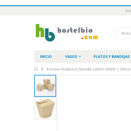
Ir
SUM
al
contenido
Buscar
INICIO
VASOS
PLATOS Y BANDEJAS
Inicio
Envase multiusos Noodle cartón 500ml. | 500 u
Saltar
al
final
de
la
galería
de
imágenes