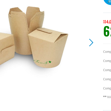
114,
6
Prec
espec
Comp
Comp
Comp
Comp
Comp
**
IV