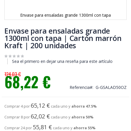
Envase para ensaladas grande 1300ml con tapa
Saltar
al
Envase para ensaladas grande
comienzo
1300ml con tapa | Cartón marrón
de
Kraft | 200 unidades
la
galería
de
imágenes
Sea el primero en dejar una reseña para este artículo
124,03 €
68,22 €
Precio
especial
Referencia
G-GSALAD50OZ
65,12 €
Comprar 4 por
cada uno y
ahorra
47.5
%
62,02 €
Comprar 8 por
cada uno y
ahorra
50
%
55,81 €
Comprar 24 por
cada uno y
ahorra
55
%