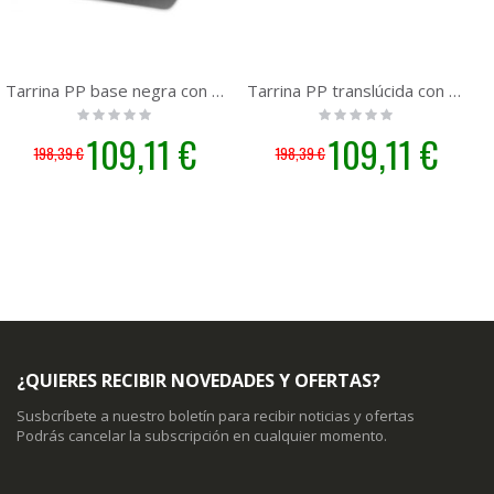
Tarrina PP base negra con tapa 500 cc. | 600 unidades
Tarrina PP translúcida con tapa 500 cc. | 600 unidades
Rating:
Rating:
0%
0%
Precio
109,11 €
Precio
109,11 €
198,39 €
198,39 €
especial
especial
¿QUIERES RECIBIR NOVEDADES Y OFERTAS?
Susbcríbete a nuestro boletín para recibir noticias y ofertas
Podrás cancelar la subscripción en cualquier momento.