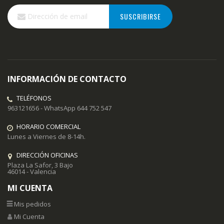
Inscríbase
SUSCRIBIRSE
a
nuestro
boletín
de
noticias:
INFORMACIÓN DE CONTACTO
TELÉFONOS
963121656 - WhatsApp 644 752 547
HORARIO COMERCIAL
Lunes a Viernes de 8-14h.
DIRECCIÓN OFICINAS
Plaza La Safor, 3 Bajo
46014 - Valencia
MI CUENTA
Mis pedidos
Mi Cuenta