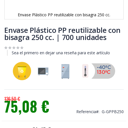
Envase Plástico PP reutilizable con bisagra 250 cc.
Saltar
al
Envase Plástico PP reutilizable con
comienzo
bisagra 250 cc. | 700 unidades
de
la
galería
Sea el primero en dejar una reseña para este artículo
de
imágenes
136,50 €
75,08 €
Precio
especial
Referencia
G-GPPB250