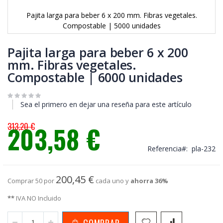
Pajita larga para beber 6 x 200 mm. Fibras vegetales.
Compostable | 5000 unidades
Saltar
al
Pajita larga para beber 6 x 200
comienzo
mm. Fibras vegetales.
de
Compostable | 6000 unidades
la
galería
de
imágenes
Sea el primero en dejar una reseña para este artículo
313,20 €
203,58 €
Precio
especial
Referencia
pla-232
200,45 €
Comprar 50 por
cada uno y
ahorra
36
%
**
IVA NO Incluido
COMPRAR