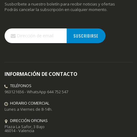
Susbcríbete a nuestro boletín para recibir noticias y ofertas
Podrás cancelar la subscripción en cualquier momento.
Inscríbase
SUSCRIBIRSE
a
nuestro
boletín
de
noticias:
INFORMACIÓN DE CONTACTO
TELÉFONOS
963121656 - WhatsApp 644 752 547
HORARIO COMERCIAL
Lunes a Viernes de 8-14h.
DIRECCIÓN OFICINAS
Plaza La Safor, 3 Bajo
46014 - Valencia