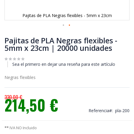
Pajitas de PLA Negras flexibles - 5mm x 23cm
Saltar
al
Pajitas de PLA Negras flexibles -
comienzo
5mm x 23cm | 20000 unidades
de
la
galería
Sea el primero en dejar una reseña para este artículo
de
imágenes
Negras flexibles
330,00 €
214,50 €
Precio
especial
Referencia
pla-200
**
IVA NO Incluido