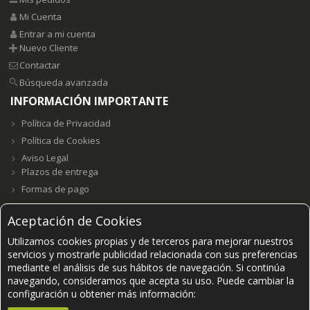
Mi Cuenta
Entrar a mi cuenta
Nuevo Cliente
Contactar
Búsqueda avanzada
INFORMACIÓN IMPORTANTE
Política de Privacidad
Política de Cookies
Aviso Legal
Plazos de entrega
Formas de pago
Aceptación de Cookies
Utilizamos cookies propias y de terceros para mejorar nuestros
Grupo E23W Distribuciones, S.L. B98123102 ©2021-
2026.
servicios y mostrarle publicidad relacionada con sus preferencias
mediante el análisis de sus hábitos de navegación. Si continúa
navegando, consideramos que acepta su uso. Puede cambiar la
PAGOS SEGUROS ACEPTADOS
configuración u obtener más información: