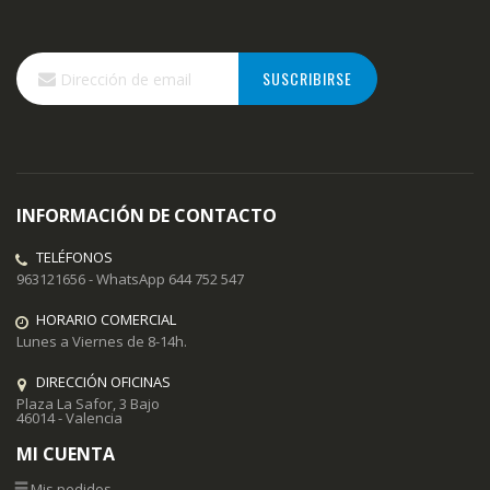
Inscríbase
SUSCRIBIRSE
a
nuestro
boletín
de
noticias:
INFORMACIÓN DE CONTACTO
TELÉFONOS
963121656 - WhatsApp 644 752 547
HORARIO COMERCIAL
Lunes a Viernes de 8-14h.
DIRECCIÓN OFICINAS
Plaza La Safor, 3 Bajo
46014 - Valencia
MI CUENTA
Mis pedidos