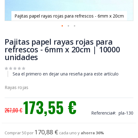
Pajitas papel rayas rojas para refrescos - 6mm x 20cm
Saltar
al
Pajitas papel rayas rojas para
comienzo
refrescos - 6mm x 20cm | 10000
de
unidades
la
galería
de
imágenes
Sea el primero en dejar una reseña para este artículo
Rayas rojas
173,55 €
Precio
267,00 €
especial
Referencia
pla-130
170,88 €
Comprar 50 por
cada uno y
ahorra
36
%