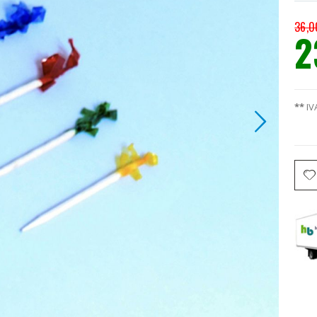
36,0
2
Prec
espec
**
IV