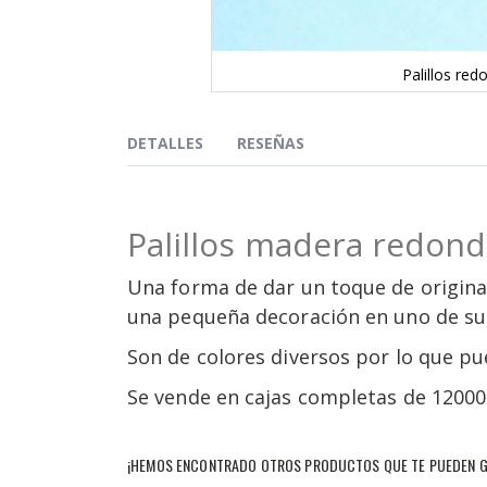
Palillos re
Saltar
al
comienzo
DETALLES
RESEÑAS
de
la
galería
de
Palillos madera redon
imágenes
Una forma de dar un toque de original
una pequeña decoración en uno de su
Son de colores diversos por lo que pu
Se vende en cajas completas de 12000 u
¡HEMOS ENCONTRADO OTROS PRODUCTOS QUE TE PUEDEN G