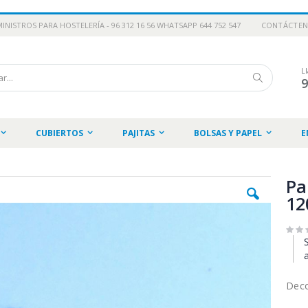
INISTROS PARA HOSTELERÍA - 96 312 16 56 WHATSAPP 644 752 547
CONTÁCTE
L
Buscar
CUBIERTOS
PAJITAS
BOLSAS Y PAPEL
E
Pa
12
Deco