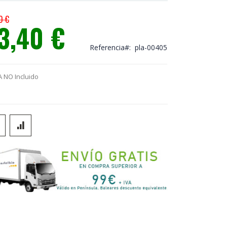
0 €
3,40 €
io
ial
Referencia
pla-00405
A NO Incluido