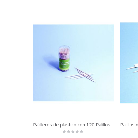
Palilleros de plástico con 120 Palillos redondos | 360 unidades
Rating:
0%
Precio