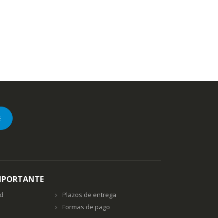
E
MPORTANTE
ad
Plazos de entrega
Formas de pago