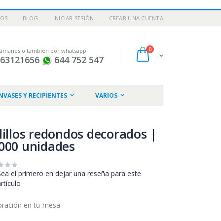
NOS
BLOG
INICIAR SESIÓN
CREAR UNA CUENTA
artículos
0
lámanos o también por whatsapp
Cart
963121656
644 752 547
NVASES Y RECIPIENTES
VARIOS
lillos redondos decorados |
000 unidades
Sea el primero en dejar una reseña para este
artículo
ración en tu mesa