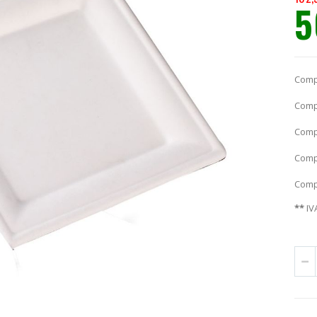
5
Prec
espec
Comp
Comp
Comp
Comp
Comp
**
IV