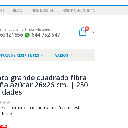
NOS
BLOG
INICIAR SESIÓN
CREAR UNA CUENTA
artículos
0
lámanos o también por whatsapp
Cart
963121656
644 752 547
NVASES Y RECIPIENTES
VARIOS
ato grande cuadrado fibra
ña azúcar 26x26 cm. | 250
idades
Sea el primero en dejar una reseña para este
artículo
90 €