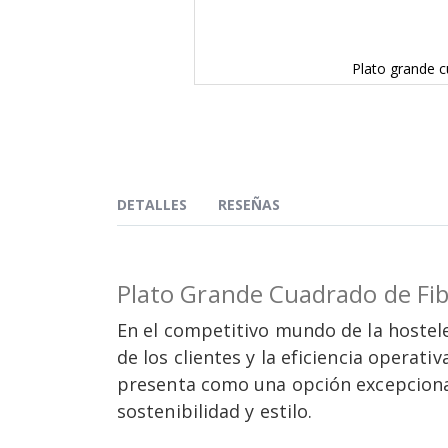
Plato grande c
Saltar
al
comienzo
de
la
galería
de
DETALLES
RESEÑAS
imágenes
Plato Grande Cuadrado de Fibr
En el competitivo mundo de la hostele
de los clientes y la eficiencia operat
presenta como una opción excepcional
sostenibilidad y estilo.