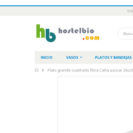
Ir
SUM
al
contenido
Buscar
INICIO
VASOS
PLATOS Y BANDEJAS
Inicio
Plato grande cuadrado fibra Caña azúcar 26x26
Saltar
al
final
de
la
galería
de
imágenes