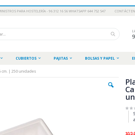
INISTROS PARA HOSTELERÍA - 96 312 16 56 WHATSAPP 644 752 547
CONTÁCTE
L
Buscar
CUBIERTOS
PAJITAS
BOLSAS Y PAPEL
E
 cm. | 250 unidades
Pl
Ca
un
102,