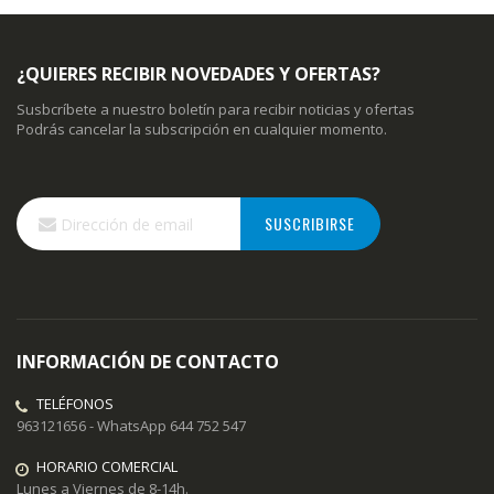
¿QUIERES RECIBIR NOVEDADES Y OFERTAS?
Susbcríbete a nuestro boletín para recibir noticias y ofertas
Podrás cancelar la subscripción en cualquier momento.
Inscríbase
SUSCRIBIRSE
a
nuestro
boletín
de
noticias:
INFORMACIÓN DE CONTACTO
TELÉFONOS
963121656 - WhatsApp 644 752 547
HORARIO COMERCIAL
Lunes a Viernes de 8-14h.