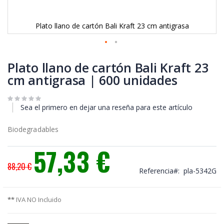
Plato llano de cartón Bali Kraft 23 cm antigrasa
Saltar
al
Plato llano de cartón Bali Kraft 23
comienzo
cm antigrasa | 600 unidades
de
la
galería
Sea el primero en dejar una reseña para este artículo
de
imágenes
Biodegradables
57,33 €
Precio
88,20 €
especial
Referencia
pla-5342G
**
IVA NO Incluido