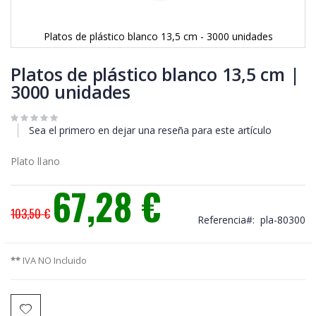
Platos de plástico blanco 13,5 cm - 3000 unidades
Saltar
al
Platos de plástico blanco 13,5 cm |
comienzo
3000 unidades
de
la
galería
Sea el primero en dejar una reseña para este artículo
de
imágenes
Plato llano
67,28 €
Precio
103,50 €
especial
Referencia
pla-80300
**
IVA NO Incluido