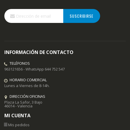
Inscríbase
SUSCRIBIRSE
a
nuestro
boletín
de
noticias:
INFORMACIÓN DE CONTACTO
TELÉFONOS
963121656 - WhatsApp 644 752 547
HORARIO COMERCIAL
Lunes a Viernes de 8-14h.
DIRECCIÓN OFICINAS
Plaza La Safor, 3 Bajo
46014 - Valencia
MI CUENTA
Mis pedidos