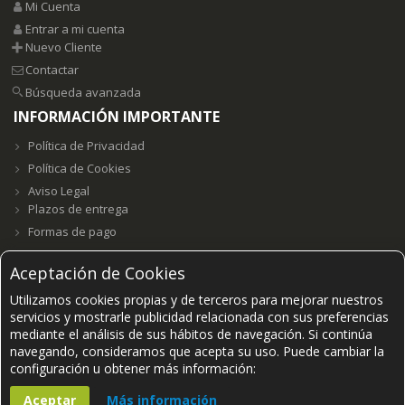
Mi Cuenta
Entrar a mi cuenta
Nuevo Cliente
Contactar
Búsqueda avanzada
INFORMACIÓN IMPORTANTE
Política de Privacidad
Política de Cookies
Aviso Legal
Plazos de entrega
Formas de pago
Aceptación de Cookies
Utilizamos cookies propias y de terceros para mejorar nuestros
Grupo E23W Distribuciones, S.L. B98123102 ©2021-
2026.
servicios y mostrarle publicidad relacionada con sus preferencias
mediante el análisis de sus hábitos de navegación. Si continúa
navegando, consideramos que acepta su uso. Puede cambiar la
PAGOS SEGUROS ACEPTADOS
configuración u obtener más información:
Aceptar
Más información