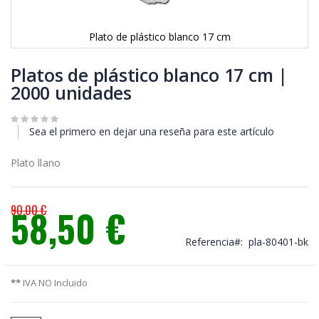
Plato de plástico blanco 17 cm
Saltar
al
Platos de plástico blanco 17 cm |
comienzo
2000 unidades
de
la
galería
Sea el primero en dejar una reseña para este artículo
de
imágenes
Plato llano
90,00 €
58,50 €
Precio
especial
Referencia
pla-80401-bk
**
IVA NO Incluido