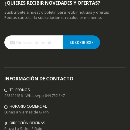
¿QUIERES RECIBIR NOVEDADES Y OFERTAS?
Susbcríbete a nuestro boletín para recibir noticias y ofertas
Podrás cancelar la subscripción en cualquier momento.
Inscríbase
SUSCRIBIRSE
a
nuestro
boletín
de
noticias:
INFORMACIÓN DE CONTACTO
TELÉFONOS
963121656 - WhatsApp 644 752 547
HORARIO COMERCIAL
Lunes a Viernes de 8-14h.
DIRECCIÓN OFICINAS
Plaza La Safor, 3 Bajo