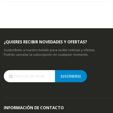
¿QUIERES RECIBIR NOVEDADES Y OFERTAS?
Susbcríbete a nuestro boletín para recibir noticias y ofertas
Podrás cancelar la subscripción en cualquier momento.
Inscríbase
SUSCRIBIRSE
a
nuestro
boletín
de
noticias:
INFORMACIÓN DE CONTACTO