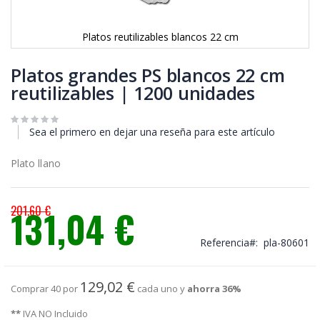
Platos reutilizables blancos 22 cm
Saltar
al
Platos grandes PS blancos 22 cm
comienzo
reutilizables | 1200 unidades
de
la
galería
Sea el primero en dejar una reseña para este artículo
de
imágenes
Plato llano
201,60 €
131,04 €
Precio
especial
Referencia
pla-80601
129,02 €
Comprar 40 por
cada uno y
ahorra
36
%
**
IVA NO Incluido