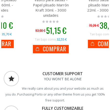
Papel plisado Marrón
plisado Marrón Kraft
Kraft 30ml. - 3000
22ml. - 3000 unidades
unidades
Rating:
0%
Rating:
Precio
38,64 €
0%
70,26 €
especial
Precio
51,15 €
93,00 €
especial
24,59 €
Tan bajo como
32,55 €
Tan bajo como
COMPRAR
COMPRAR
CUSTOMER SUPPORT
YOU WON'T BE ALONE
We really care about you and your website as much as
you do. Purchasing Porto or any other theme from us you get 100%
free support.
FULLY CUSTOMIZABLE