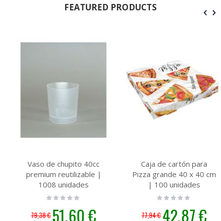
FEATURED PRODUCTS
Vaso de chupito 40cc
Caja de cartón para
premium reutilizable |
Pizza grande 40 x 40 cm
1008 unidades
| 100 unidades
Rating:
Rating:
0%
0%
Precio
51,60 €
Precio
42,87 €
79,38 €
77,94 €
especial
especial