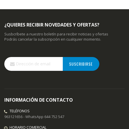
¿QUIERES RECIBIR NOVEDADES Y OFERTAS?
Susbcríbete a nuestro boletín para recibir noticias y ofertas
Podrás cancelar la subscripción en cualquier momento.
Inscríbase
SUSCRIBIRSE
a
nuestro
boletín
de
noticias:
INFORMACIÓN DE CONTACTO
TELÉFONOS
963121656 - WhatsApp 644 752 547
HORARIO COMERCIAL