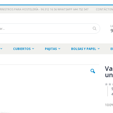
INISTROS PARA HOSTELERÍA - 96 312 16 56 WHATSAPP 644 752 547
CONTÁCTE
L
Buscar
CUBIERTOS
PAJITAS
BOLSAS Y PAPEL
E
Va
un
100%