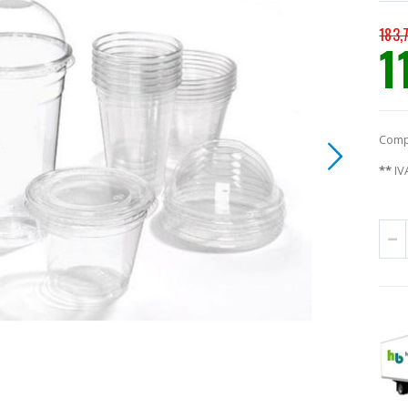
183,
1
Prec
espec
Comp
**
IV