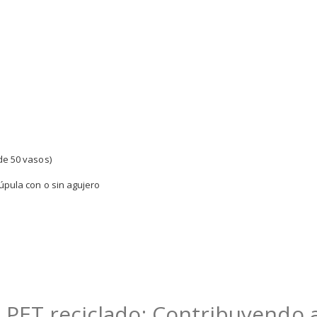
de 50 vasos)
úpula con o sin agujero
PET reciclado: Contribuyendo al