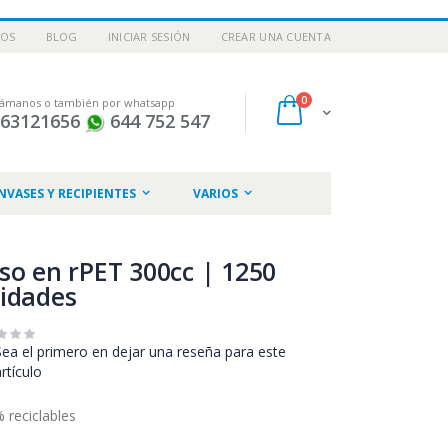
NOS
BLOG
INICIAR SESIÓN
CREAR UNA CUENTA
artículos
0
lámanos o también por whatsapp
Cart
963121656
644 752 547
NVASES Y RECIPIENTES
VARIOS
so en rPET 300cc | 1250
idades
Sea el primero en dejar una reseña para este
artículo
 reciclables