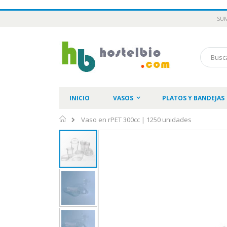
Ir
SUM
al
contenido
Buscar
INICIO
VASOS
PLATOS Y BANDEJAS
Inicio
Vaso en rPET 300cc | 1250 unidades
Saltar
al
final
de
la
galería
de
imágenes