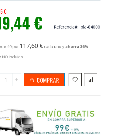
75 €
19,44 €
io
ial
Referencia
pla-84000
117,60 €
rar 40 por
cada uno y
ahorra
36
%
A NO Incluido
COMPRAR