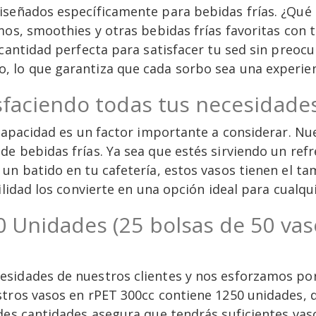
señados específicamente para bebidas frías. ¿Qué si
mos, smoothies y otras bebidas frías favoritas con 
 cantidad perfecta para satisfacer tu sed sin preoc
 lo que garantiza que cada sorbo sea una experien
isfaciendo todas tus necesidade
 capacidad es un factor importante a considerar. N
 bebidas frías. Ya sea que estés sirviendo un refre
un batido en tu cafetería, estos vasos tienen el ta
ilidad los convierte en una opción ideal para cualqu
0 Unidades (25 bolsas de 50 vas
sidades de nuestros clientes y nos esforzamos por
tros vasos en rPET 300cc contiene 1250 unidades, d
des cantidades asegura que tendrás suficientes vaso