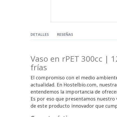
Saltar
al
comienzo
DETALLES
RESEÑAS
de
la
galería
de
Vaso en rPET 300cc | 1
imágenes
frías
El compromiso con el medio ambiente
actualidad. En Hostelbio.com, nuestra
entendemos la importancia de ofrecer
Es por eso que presentamos nuestro v
de este producto innovador que cumpl