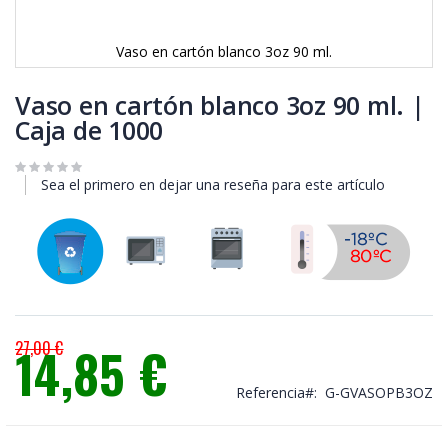
Vaso en cartón blanco 3oz 90 ml.
Saltar
al
Vaso en cartón blanco 3oz 90 ml. |
comienzo
Caja de 1000
de
la
galería
Sea el primero en dejar una reseña para este artículo
de
imágenes
27,00 €
14,85 €
Precio
especial
Referencia
G-GVASOPB3OZ