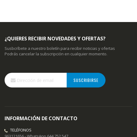
¿QUIERES RECIBIR NOVEDADES Y OFERTAS?
Susbcríbete a nuestro boletín para recibir noticias y ofertas
Podrás cancelar la subscripción en cualquier momento.
Inscríbase
SUSCRIBIRSE
a
nuestro
boletín
de
noticias:
INFORMACIÓN DE CONTACTO
TELÉFONOS
963121656 - WhatsApp 644 752 547