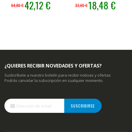
Precio
42,12 €
Precio
18,48 €
64,80 €
33,60 €
especial
especial
¿QUIERES RECIBIR NOVEDADES Y OFERTAS?
Susbcríbete a nuestro boletín para recibir noticias y ofertas
Podrás cancelar la subscripción en cualquier momento.
Inscríbase
SUSCRIBIRSE
a
nuestro
boletín
de
noticias: