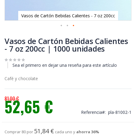
Vasos de Cartón Bebidas Calientes - 7 oz 200cc
Saltar
al
Vasos de Cartón Bebidas Calientes
comienzo
- 7 oz 200cc | 1000 unidades
de
la
galería
Sea el primero en dejar una reseña para este artículo
de
imágenes
Café y chocolate
81,00 €
52,65 €
Precio
especial
Referencia
pla-81002-1
51,84 €
Comprar 80 por
cada uno y
ahorra
36
%