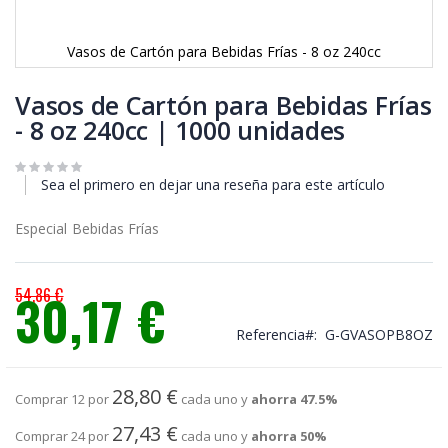
Vasos de Cartón para Bebidas Frías - 8 oz 240cc
Saltar
al
Vasos de Cartón para Bebidas Frías
comienzo
- 8 oz 240cc | 1000 unidades
de
la
galería
Sea el primero en dejar una reseña para este artículo
de
imágenes
Especial Bebidas Frías
54,86 €
30,17 €
Precio
Referencia
G-GVASOPB8OZ
especial
28,80 €
Comprar 12 por
cada uno y
ahorra
47.5
%
27,43 €
Comprar 24 por
cada uno y
ahorra
50
%