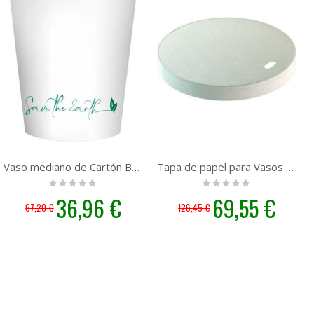
Vaso mediano de Cartón Bebidas Frías - 12 oz 350cc | 1000 unidades
Tapa de papel para Vasos de 8oz y 12oz Ø80 | 1000 unidades
Rating:
Rating:
0%
0%
Precio
36,96 €
Precio
69,55 €
67,20 €
126,45 €
especial
especial