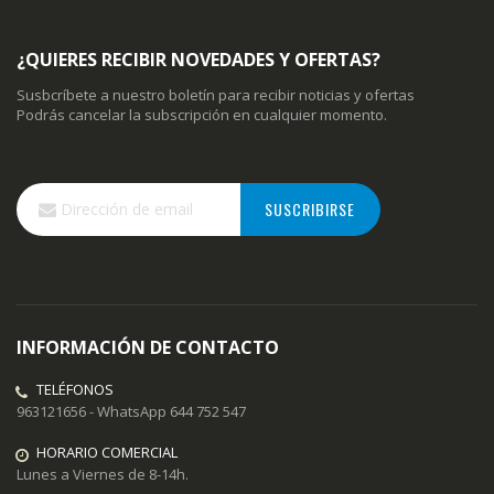
¿QUIERES RECIBIR NOVEDADES Y OFERTAS?
Susbcríbete a nuestro boletín para recibir noticias y ofertas
Podrás cancelar la subscripción en cualquier momento.
Inscríbase
SUSCRIBIRSE
a
nuestro
boletín
de
noticias:
INFORMACIÓN DE CONTACTO
TELÉFONOS
963121656 - WhatsApp 644 752 547
HORARIO COMERCIAL
Lunes a Viernes de 8-14h.