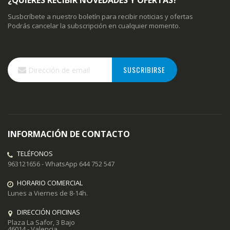
¿QUIERES RECIBIR NOVEDADES Y OFERTAS?
Susbcríbete a nuestro boletín para recibir noticias y ofertas
Podrás cancelar la subscripción en cualquier momento.
Inscríbase
SUSCRIBIRSE
a
nuestro
boletín
de
noticias:
INFORMACIÓN DE CONTACTO
TELÉFONOS
963121656 - WhatsApp 644 752 547
HORARIO COMERCIAL
Lunes a Viernes de 8-14h.
DIRECCIÓN OFICINAS
Plaza La Safor, 3 Bajo
46014 - Valencia