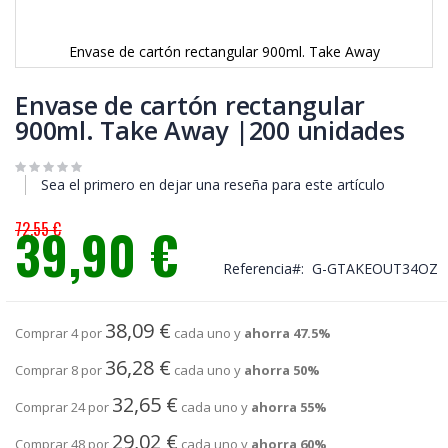
Envase de cartón rectangular 900ml. Take Away
Saltar
al
Envase de cartón rectangular
comienzo
900ml. Take Away |200 unidades
de
la
galería
Sea el primero en dejar una reseña para este artículo
de
imágenes
72,55 €
39,90 €
Precio
Referencia
G-GTAKEOUT34OZ
especial
38,09 €
Comprar 4 por
cada uno y
ahorra
47.5
%
36,28 €
Comprar 8 por
cada uno y
ahorra
50
%
32,65 €
Comprar 24 por
cada uno y
ahorra
55
%
29,02 €
Comprar 48 por
cada uno y
ahorra
60
%