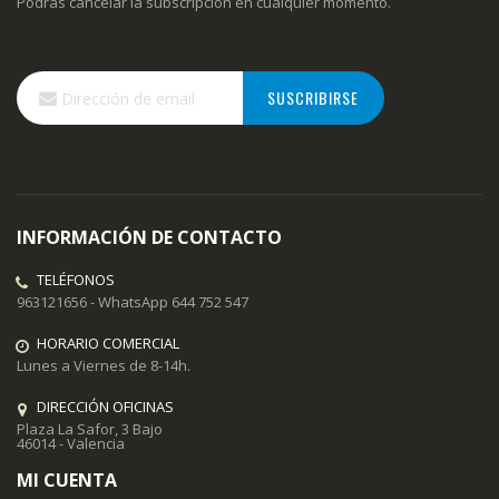
Podrás cancelar la subscripción en cualquier momento.
Inscríbase
SUSCRIBIRSE
a
nuestro
boletín
de
noticias:
INFORMACIÓN DE CONTACTO
TELÉFONOS
963121656 - WhatsApp 644 752 547
HORARIO COMERCIAL
Lunes a Viernes de 8-14h.
DIRECCIÓN OFICINAS
Plaza La Safor, 3 Bajo
46014 - Valencia
MI CUENTA