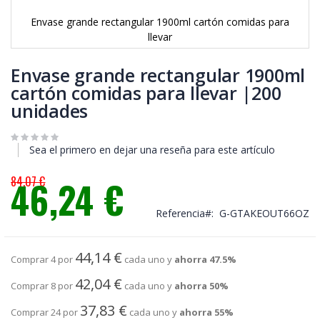
Envase grande rectangular 1900ml cartón comidas para
llevar
Saltar
al
Envase grande rectangular 1900ml
comienzo
cartón comidas para llevar |200
de
unidades
la
galería
de
imágenes
Sea el primero en dejar una reseña para este artículo
84,07 €
46,24 €
Precio
especial
Referencia
G-GTAKEOUT66OZ
44,14 €
Comprar 4 por
cada uno y
ahorra
47.5
%
42,04 €
Comprar 8 por
cada uno y
ahorra
50
%
37,83 €
Comprar 24 por
cada uno y
ahorra
55
%