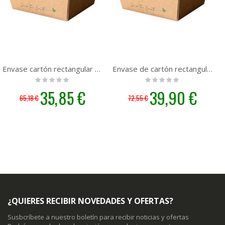
Envase cartón rectangular 750ml. Take Away |200 unidades
Envase de cartón rectangular 900ml. Take Away |200 unidades
Rating:
Rating:
0%
0%
Precio
35,85 €
Precio
39,90 €
65,18 €
72,55 €
especial
especial
¿QUIERES RECIBIR NOVEDADES Y OFERTAS?
Susbcríbete a nuestro boletín para recibir noticias y ofertas